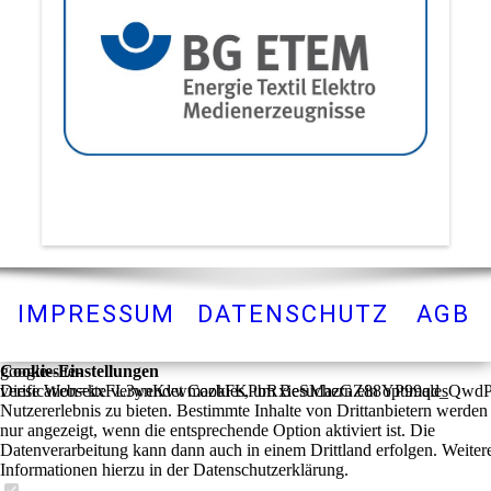
IMPRESSUM
DATENSCHUTZ
AGB
Cookie-Einstellungen
google-site-
Diese Webseite verwendet Cookies, um Besuchern ein optimales
verification=kxFL3ynKvwmazbFKPbRxieSMazGZ88YP99qd_Qwd
Nutzererlebnis zu bieten. Bestimmte Inhalte von Drittanbietern werden
nur angezeigt, wenn die entsprechende Option aktiviert ist. Die
Datenverarbeitung kann dann auch in einem Drittland erfolgen. Weiter
Informationen hierzu in der Datenschutzerklärung.