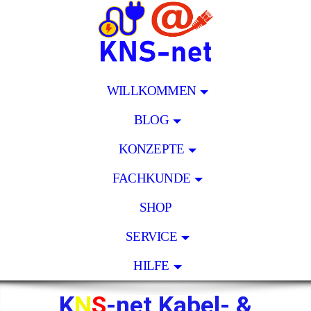
WILLKOMMEN
BLOG
KONZEPTE
FACHKUNDE
SHOP
SERVICE
HILFE
K
N
S
-net Kabel- &