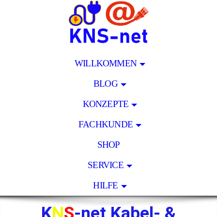
WILLKOMMEN
BLOG
KONZEPTE
FACHKUNDE
SHOP
SERVICE
HILFE
K
N
S
-net Kabel- &