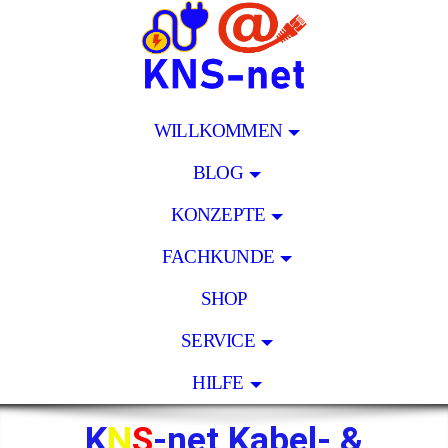
WILLKOMMEN
BLOG
KONZEPTE
FACHKUNDE
SHOP
SERVICE
HILFE
K
N
S
-net Kabel- &